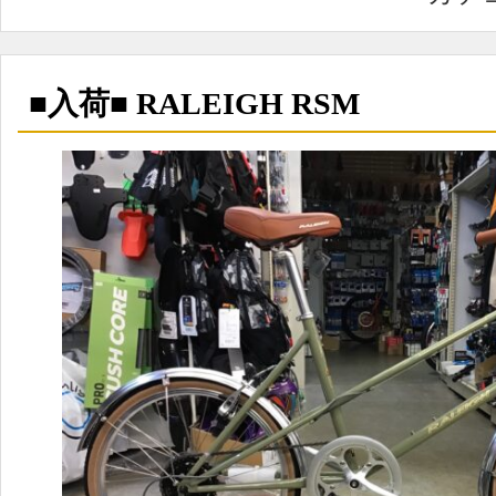
■入荷■ RALEIGH RSM