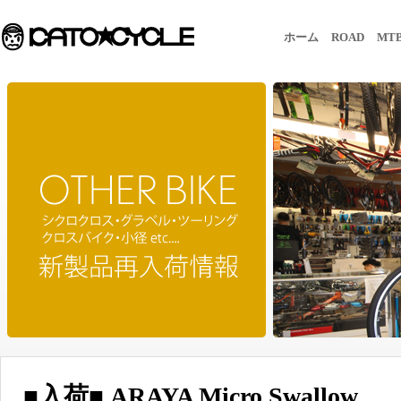
ホーム
ROAD
MT
■入荷■ ARAYA Micro Swallow