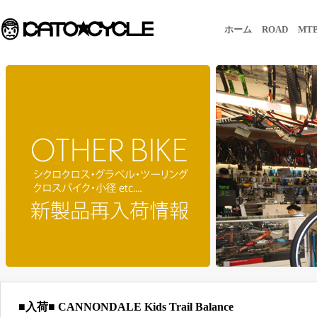
ホーム
ROAD
MT
■入荷■ CANNONDALE Kids Trail Balance